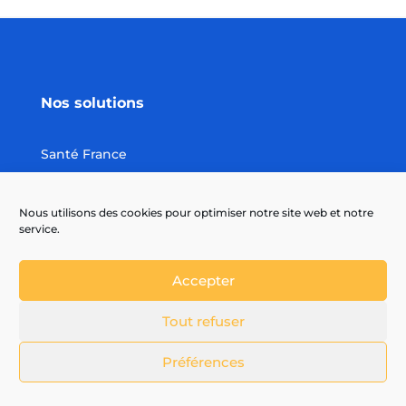
Nos solutions
Santé France
Santé internationale
Prévoyance France
Nous utilisons des cookies pour optimiser notre site web et notre
Prévoyance Internationale
service.
Rapatriement
Individuelle Accident
Accepter
Kidnapping et Rançon
Tout refuser
Retraite Internationale
Préférences
Vous êtes