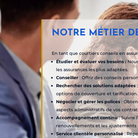
NOTRE MÉTIER D
En tant que courtiers conseils en assur
Étudier et évaluer vos besoins :
Nous
les assurances les plus adaptées.
Conseiller
: Offrir des conseils perso
Rechercher des solutions adaptées
options de couverture et tarification.
Négocier et gérer les polices
: Obten
aspects administratifs de vos contrat
Accompagnement continu
: Suivre 
renouvellements et les ajustements 
Service clientèle personnalisé
: Répo