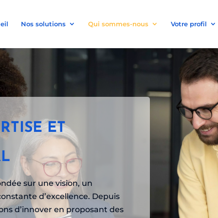
eil
Nos solutions
Qui sommes-nous
Votre profil
RTISE ET
AL
ondée sur une vision, un
onstante d’excellence. Depuis
çons d’innover en proposant des