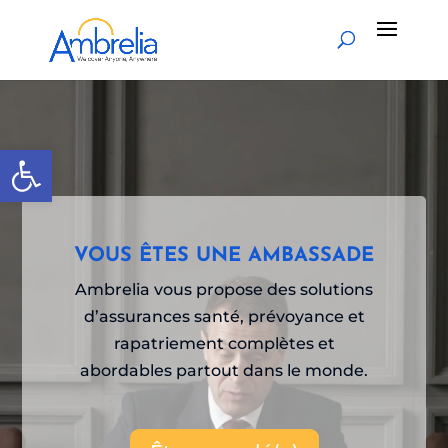
Lecteur
vidéo
Ouvrir la barre d’outils
VOUS ÊTES UNE AMBASSADE
Ambrelia vous propose des solutions
d’assurances santé, prévoyance et
rapatriement complètes et
abordables partout dans le monde.