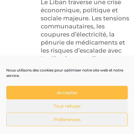
Le Liban traverse une crise
économique, politique et
sociale majeure. Les tensions
communautaires, les
coupures d’électricité, la
pénurie de médicaments et
les risques d’escalade avec
Israël créent un climat
d’extrême instabilité.
Nous utilisons des cookies pour optimiser notre site web et notre
Beyrouth est régulièrement
service.
touchée par des violences ou
des manifestations violentes.
Accepter
PALESTINE
Tout refuser
La situation en Palestine est
Préférences
dramatique et ne cesse de
s’aggraver en 2025. Depuis